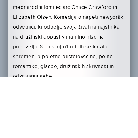
mednarodni lomilec src Chace Crawford in
Elizabeth Olsen. Komedija o napeti newyorški
odvetnici, ki odpelje svoja živahna najstnika
na družinski dopust v mamino hišo na
podeželju. Sproščujoči oddih se kmalu
spremeni b poletno pustolovščino, polno
romantike, glasbe, družinskih skrivnost in
odkrivanja sebe.