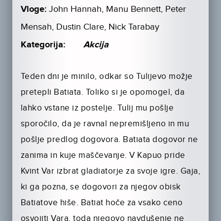
Vloge:
John Hannah, Manu Bennett, Peter
Mensah, Dustin Clare, Nick Tarabay
Kategorija:
Akcija
Teden dni je minilo, odkar so Tulijevo možje
pretepli Batiata. Toliko si je opomogel, da
lahko vstane iz postelje. Tulij mu pošlje
sporočilo, da je ravnal nepremišljeno in mu
pošlje predlog dogovora. Batiata dogovor ne
zanima in kuje maščevanje. V Kapuo pride
Kvint Var izbrat gladiatorje za svoje igre. Gaja,
ki ga pozna, se dogovori za njegov obisk
Batiatove hiše. Batiat hoče za vsako ceno
osvojiti Vara, toda njegovo navdušenje ne