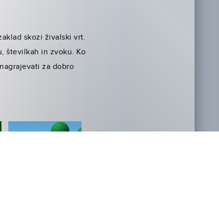
aklad skozi živalski vrt.
, številkah in zvoku. Ko
o nagrajevati za dobro