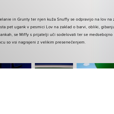
Melanie in Grunty ter njen kuža Snuffy se odpravijo na lov na z
ta pet ugank v pesmici Lov na zaklad o barvi, obliki, gibanju
ugankah, se Miffy s prijatelji uči sodelovati ter se medsebojn
ncu so vsi nagrajeni z velikim presenečenjem.