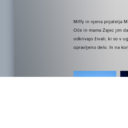
Miffy in njena prijatelja 
Oče in mama Zajec jim das
odkrivajo živali, ki so v 
opravljeno delo. In na ko