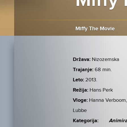
Miffy 
Miffy The Movie
Država:
Nizozemska
Trajanje:
68 min.
Leto:
2013.
Režija:
Hans Perk
Vloge:
Hanna Verboom, 
Lubbe
Kategorija:
Animir