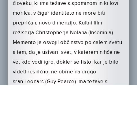
človeku, ki ima težave s spominom in ki lovi
morilca, v čigar identiteto ne more biti
prepričan, novo dimenzijo. Kultni film
režiserja Christopherja Nolana (Insomnia)
Memento je osvojil občinstvo po celem svetu
s tem, da je ustvaril svet, v katerem nihče ne
ve, kdo vodi igro, dokler se tisto, kar je bilo
videti resnično, ne obrne na drugo
sran.Leonars (Guy Pearce) ima težave s
spominom, saj si ne more zapomniti nobenih
novih informacij. Podrobno se spomni
življenja pred nesrečo, toda kogarkoli spozna
ali karkoli naredi po tej usodni noči,
enostavno izgine…