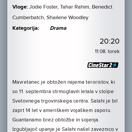
Vloge:
Jodie Foster, Tahar Rahim, Benedict
Cumberbatch, Shailene Woodley
Kategorija:
Drama
20:20
11.08. torek
Mavretanec je obtožen najema teroristov, ki
so 11. septembra strmoglavili letala v stolpe
Svetovnega trgovinskega centra. Salahi je bil
zaprt 14 let v ameriškem vojaškem zaporu
Guantanamo brez obtožbe in sojenja.
Izgubljajoč upanje je Salahi našel zaveznico v