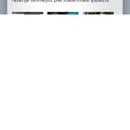
razkrije temnejšo plat materinske ljubezni.