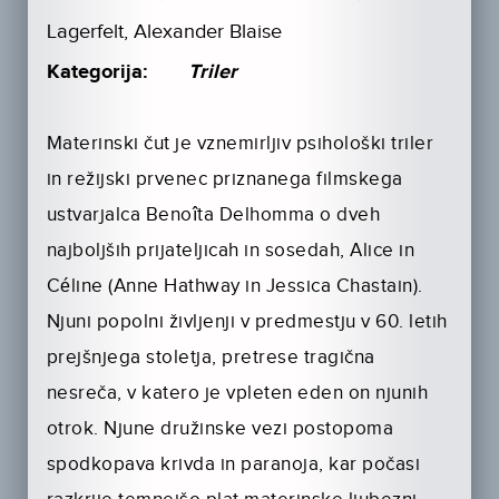
Lagerfelt, Alexander Blaise
Kategorija:
Triler
Materinski čut je vznemirljiv psihološki triler
in režijski prvenec priznanega filmskega
ustvarjalca Benoîta Delhomma o dveh
najboljših prijateljicah in sosedah, Alice in
Céline (Anne Hathway in Jessica Chastain).
Njuni popolni življenji v predmestju v 60. letih
prejšnjega stoletja, pretrese tragična
nesreča, v katero je vpleten eden on njunih
otrok. Njune družinske vezi postopoma
spodkopava krivda in paranoja, kar počasi