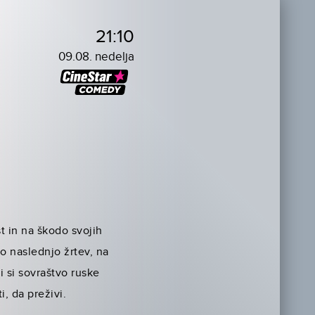
21:10
09.08. nedelja
t in na škodo svojih
jo naslednjo žrtev, na
i si sovraštvo ruske
i, da preživi.