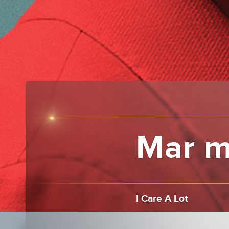
Mar mi
I Care A Lot