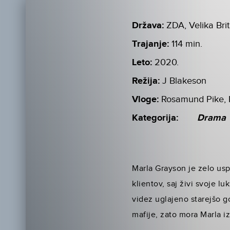
Država:
ZDA, Velika Brit
Trajanje:
114 min.
Leto:
2020.
Režija:
J Blakeson
Vloge:
Rosamund Pike, 
Kategorija:
Drama
Marla Grayson je zelo usp
klientov, saj živi svoje l
videz uglajeno starejšo g
mafije, zato mora Marla iz