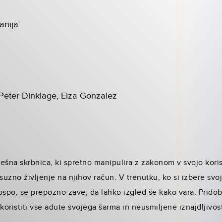
anija
Peter Dinklage, Eiza Gonzalez
ešna skrbnica, ki spretno manipulira z zakonom v svojo koris
uksuzno življenje na njihov račun. V trenutku, ko si izbere svo
ospo, se prepozno zave, da lahko izgled še kako vara. Pridob
koristiti vse adute svojega šarma in neusmiljene iznajdljivost