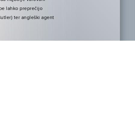
be lahko preprečijo
tler) ter angleški agent