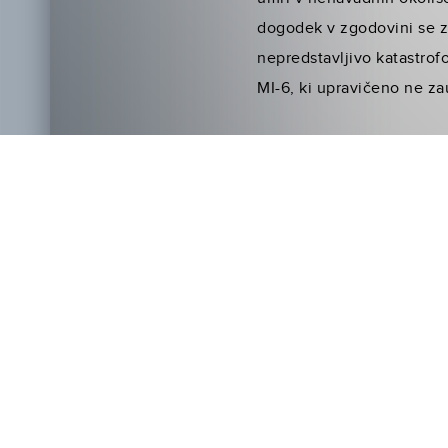
dogodek v zgodovini se z
nepredstavljivo katastrof
MI-6, ki upravičeno ne z