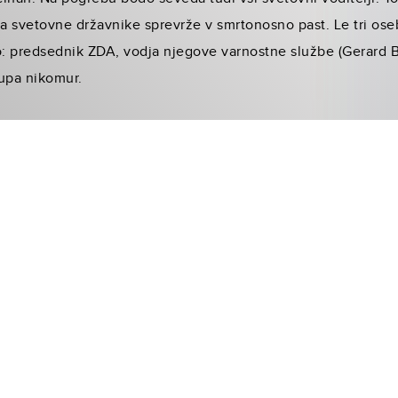
a svetovne državnike sprevrže v smrtonosno past. Le tri ose
o: predsednik ZDA, vodja njegove varnostne službe (Gerard Bu
aupa nikomur.