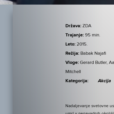
Država:
ZDA
Trajanje:
95 min.
Leto:
2015.
Režija:
Babak Najafi
Vloge:
Gerard Butler, A
Mitchell
Kategorija:
Akcija
Nadaljevanje svetovne us
umrl v nenavadnih okolišč