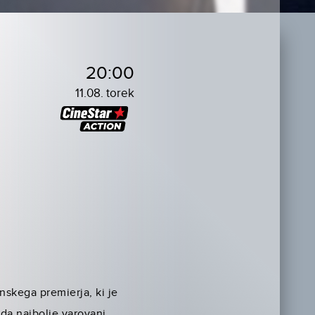
20:00
11.08. torek
skega premierja, ki je
oda najbolje varovani