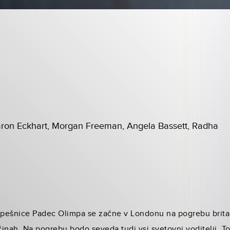
aron Eckhart, Morgan Freeman, Angela Bassett, Radha
pešnice Padec Olimpa se začne v Londonu na pogrebu britan
inah. Na pogrebu bodo seveda tudi vsi svetovni voditelji. T