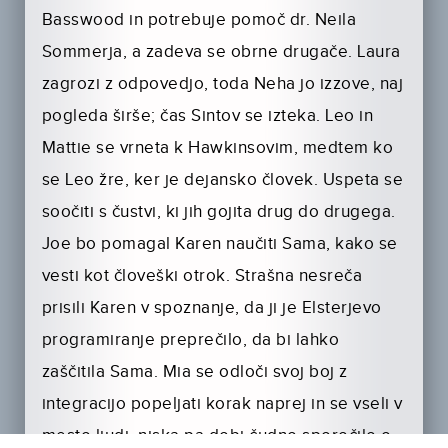
Basswood in potrebuje pomoč dr. Neila
Sommerja, a zadeva se obrne drugače. Laura
zagrozi z odpovedjo, toda Neha jo izzove, naj
pogleda širše; čas Sintov se izteka. Leo in
Mattie se vrneta k Hawkinsovim, medtem ko
se Leo žre, ker je dejansko človek. Uspeta se
soočiti s čustvi, ki jih gojita drug do drugega.
Joe bo pomagal Karen naučiti Sama, kako se
vesti kot človeški otrok. Strašna nesreča
prisili Karen v spoznanje, da ji je Elsterjevo
programiranje preprečilo, da bi lahko
zaščitila Sama. Mia se odloči svoj boj z
integracijo popeljati korak naprej in se vseli v
mesto ljudi. niska pa dobi čudno sporočilo o