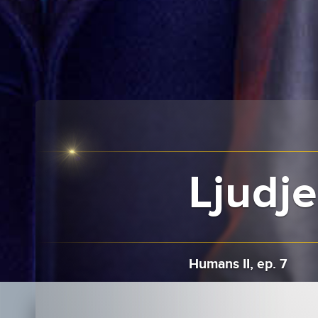
Ljudje 
Humans II, ep. 7