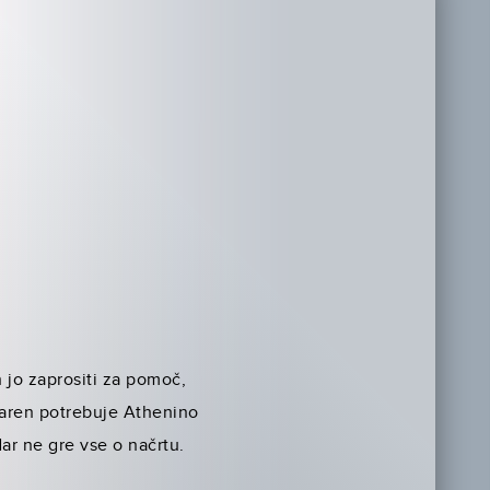
n jo zaprositi za pomoč,
 Karen potrebuje Athenino
dar ne gre vse o načrtu.