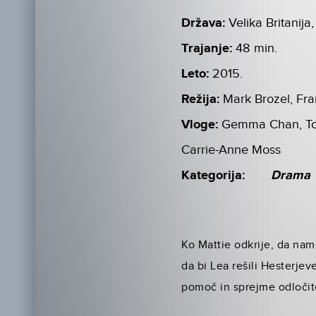
Država:
Velika Britanij
Trajanje:
48 min.
Leto:
2015.
Režija:
Mark Brozel, Fra
Vloge:
Gemma Chan, Tom
Carrie-Anne Moss
Kategorija:
Drama
Ko Mattie odkrije, da name
da bi Lea rešili Hesterje
pomoč in sprejme odločitev