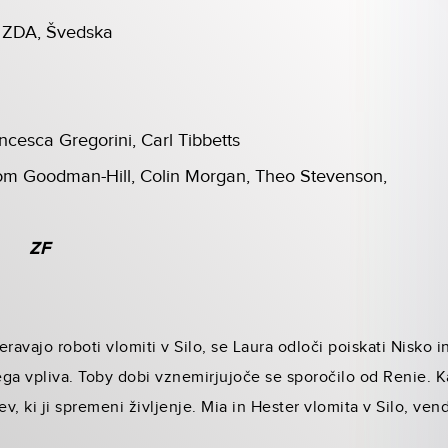
a, ZDA, Švedska
ncesca Gregorini, Carl Tibbetts
 Goodman-Hill, Colin Morgan, Theo Stevenson,
ZF
ravajo roboti vlomiti v Silo, se Laura odloči poiskati Nisko i
vega vpliva. Toby dobi vznemirjujoče se sporočilo od Renie.
, ki ji spremeni življenje. Mia in Hester vlomita v Silo, ven