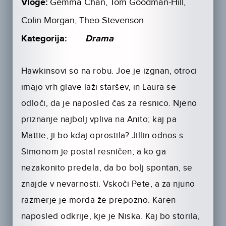
Vloge:
Gemma Chan, Tom Goodman-Hill,
Colin Morgan, Theo Stevenson
Kategorija:
Drama
Hawkinsovi so na robu. Joe je izgnan, otroci
imajo vrh glave laži staršev, in Laura se
odloči, da je naposled čas za resnico. Njeno
priznanje najbolj vpliva na Anito; kaj pa
Mattie, ji bo kdaj oprostila? Jillin odnos s
Simonom je postal resničen; a ko ga
nezakonito predela, da bo bolj spontan, se
znajde v nevarnosti. Vskoči Pete, a za njuno
razmerje je morda že prepozno. Karen
naposled odkrije, kje je Niska. Kaj bo storila,