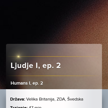
Ljudje I, ep. 2
Humans I, ep. 2
Država:
Velika Britanija, ZDA, Švedska
Trajanje:
47 min.