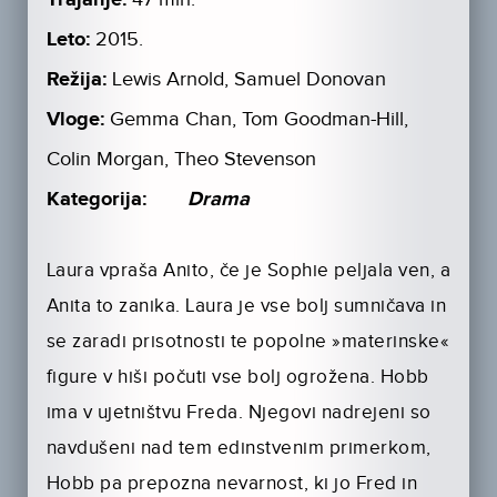
Leto:
2015.
Režija:
Lewis Arnold, Samuel Donovan
Vloge:
Gemma Chan, Tom Goodman-Hill,
Colin Morgan, Theo Stevenson
Kategorija:
Drama
Laura vpraša Anito, če je Sophie peljala ven, a
Anita to zanika. Laura je vse bolj sumničava in
se zaradi prisotnosti te popolne »materinske«
figure v hiši počuti vse bolj ogrožena. Hobb
ima v ujetništvu Freda. Njegovi nadrejeni so
navdušeni nad tem edinstvenim primerkom,
Hobb pa prepozna nevarnost, ki jo Fred in