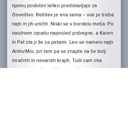
njemu podobni lahko predstavljajo za
človeštvo. Rešitev je ena sama – vse je treba
najti in jih uničiti. Niski se v bordelu meša. Po
nasilnem izpadu naposled pobegne, a Karen
in Pet sta ji že za petami. Leo se nameni najti
Anito/Mio, pri tem pa se znajde na še bolj
mračnih in nevarnih krajih. Tudi sam ima
skrivnost, in če ga Max ne reši, mu preti huda
nevarnost. Georga popade strah, ko mu dajo
robota Vero. Prezira jo, toda – ali mora biti
večno z njo?