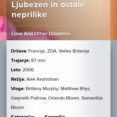
Ljubezen in ostale
neprilike
Love And Other Disasters
Država:
Francija, ZDA, Velika Britanija
Trajanje:
87 min.
Leto:
2006.
Režija:
Alek Keshishian
Vloge:
Brittany Murphy, Matthew Rhys,
Gwyneth Paltrow, Orlando Bloom, Samantha
Bloom
Kategorija:
Komedija