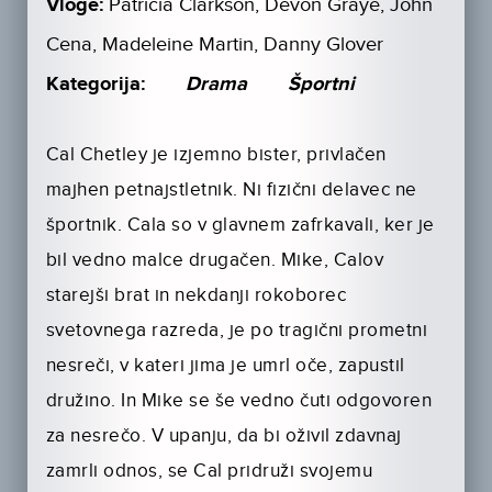
Vloge:
Patricia Clarkson, Devon Graye, John
Cena, Madeleine Martin, Danny Glover
Kategorija:
Drama
Športni
Cal Chetley je izjemno bister, privlačen
majhen petnajstletnik. Ni fizični delavec ne
športnik. Cala so v glavnem zafrkavali, ker je
bil vedno malce drugačen. Mike, Calov
starejši brat in nekdanji rokoborec
svetovnega razreda, je po tragični prometni
nesreči, v kateri jima je umrl oče, zapustil
družino. In Mike se še vedno čuti odgovoren
za nesrečo. V upanju, da bi oživil zdavnaj
zamrli odnos, se Cal pridruži svojemu