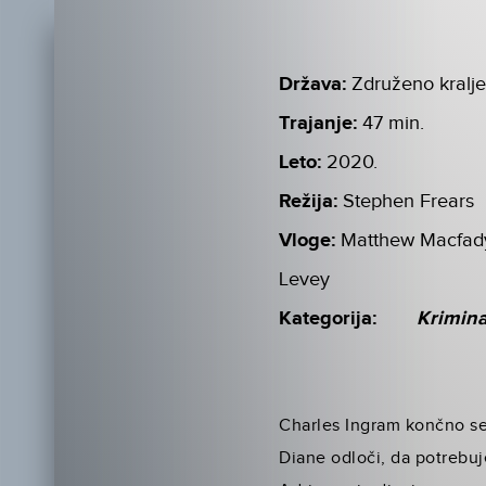
Država:
Združeno kralje
Trajanje:
47 min.
Leto:
2020.
Režija:
Stephen Frears
Vloge:
Matthew Macfadye
Levey
Kategorija:
Krimin
Charles Ingram končno sed
Diane odloči, da potrebuj