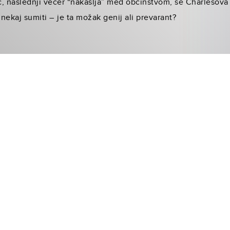
c, naslednji večer “nakašlja” med občinstvom, se Charlesova
nekaj sumiti – je ta možak genij ali prevarant?