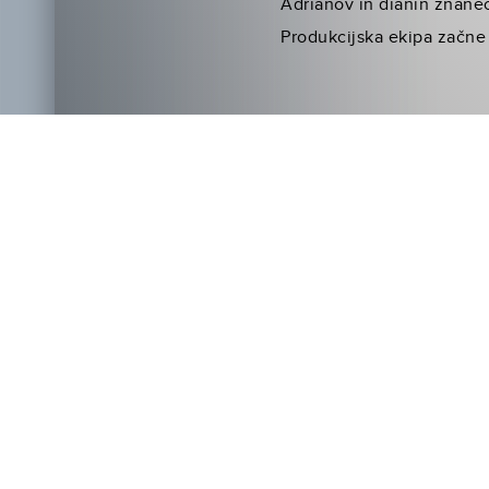
Adrianov in dianin znane
Produkcijska ekipa začne 