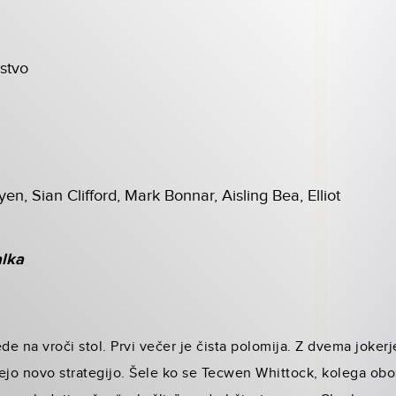
stvo
n, Sian Clifford, Mark Bonnar, Aisling Bea, Elliot
alka
e na vroči stol. Prvi večer je čista polomija. Z dvema joke
ejo novo strategijo. Šele ko se Tecwen Whittock, kolega obo