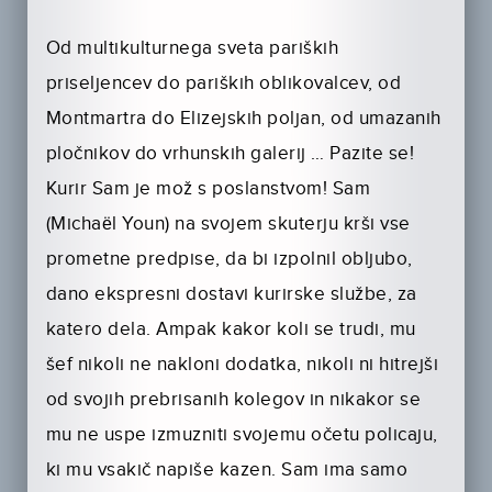
Od multikulturnega sveta pariških
priseljencev do pariških oblikovalcev, od
Montmartra do Elizejskih poljan, od umazanih
pločnikov do vrhunskih galerij … Pazite se!
Kurir Sam je mož s poslanstvom! Sam
(Michaël Youn) na svojem skuterju krši vse
prometne predpise, da bi izpolnil obljubo,
dano ekspresni dostavi kurirske službe, za
katero dela. Ampak kakor koli se trudi, mu
šef nikoli ne nakloni dodatka, nikoli ni hitrejši
od svojih prebrisanih kolegov in nikakor se
mu ne uspe izmuzniti svojemu očetu policaju,
ki mu vsakič napiše kazen. Sam ima samo