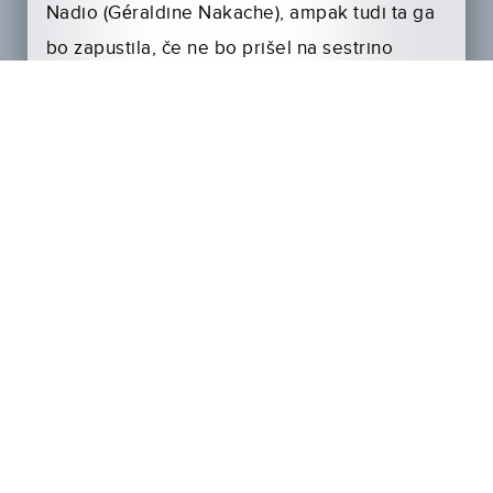
Nadio (Géraldine Nakache), ampak tudi ta ga
bo zapustila, če ne bo prišel na sestrino
poroko. Težava je v tem, da ima Sam še eno
dostavo, njegov dan pa se iz slabega prevesi
v katastrofo!