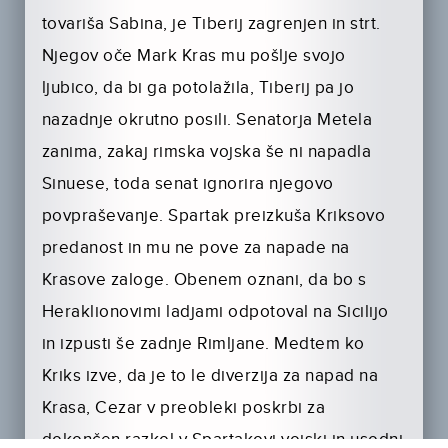
tovariša Sabina, je Tiberij zagrenjen in strt.
Njegov oče Mark Kras mu pošlje svojo
ljubico, da bi ga potolažila, Tiberij pa jo
nazadnje okrutno posili. Senatorja Metela
zanima, zakaj rimska vojska še ni napadla
Sinuese, toda senat ignorira njegovo
povpraševanje. Spartak preizkuša Kriksovo
predanost in mu ne pove za napade na
Krasove zaloge. Obenem oznani, da bo s
Heraklionovimi ladjami odpotoval na Sicilijo
in izpusti še zadnje Rimljane. Medtem ko
Kriks izve, da je to le diverzija za napad na
Krasa, Cezar v preobleki poskrbi za
dokončen razkol v Spartakovi vojski in usodni