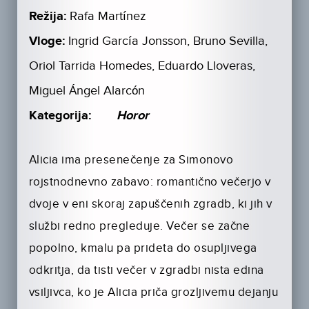
Režija:
Rafa Martínez
Vloge:
Ingrid García Jonsson, Bruno Sevilla,
Oriol Tarrida Homedes, Eduardo Lloveras,
Miguel Ángel Alarcón
Kategorija:
Horor
Alicia ima presenečenje za Simonovo
rojstnodnevno zabavo: romantično večerjo v
dvoje v eni skoraj zapuščenih zgradb, ki jih v
službi redno pregleduje. Večer se začne
popolno, kmalu pa prideta do osupljivega
odkritja, da tisti večer v zgradbi nista edina
vsiljivca, ko je Alicia priča grozljivemu dejanju