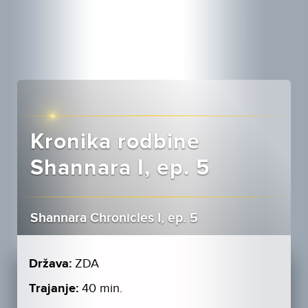
Kronika rodbine
Shannara I, ep. 5
Shannara Chronicles I, ep. 5
Država:
ZDA
Trajanje:
40 min.