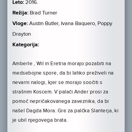
Leto:
2016.
Režija:
Brad Turner
Vloge:
Austin Butler, Ivana Baquero, Poppy
Drayton
Kategorija:
Amberle , Wil in Eretria morajo pozabiti na
medsebojne spore, da bi lahko preživeli na
nevarni nalogi, kjer se morajo soočiti s
strašnim Koscem. V palači Ander prosi za
pomoč nepričakovanega zaveznika, da bi
našel Dagda Mora. Gre za palčka Slanterja, ki
je ubil njegovega brata.