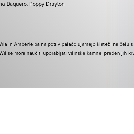
vana Baquero, Poppy Drayton
Wila in Amberle pa na poti v palačo ujamejo klateži na čelu s
Wil se mora naučiti uporabljati vilinske kamne, preden jih kr