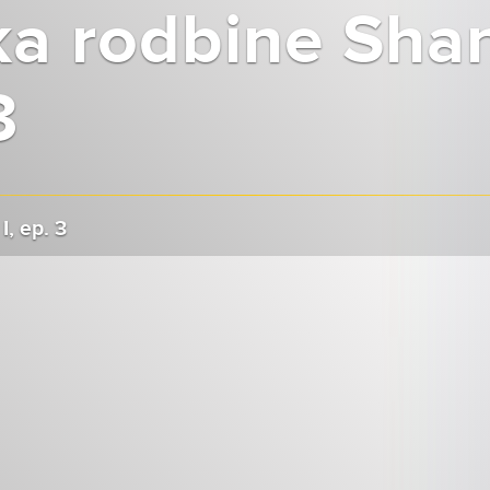
ka rodbine Sha
3
, ep. 3