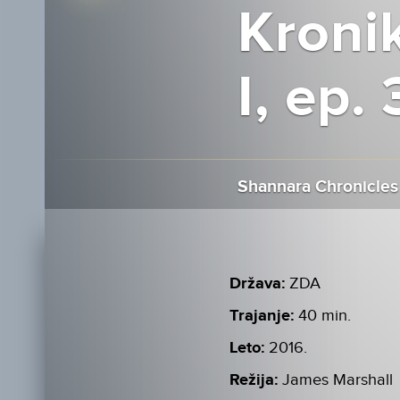
Kroni
I, ep. 
Shannara Chronicles I
Država:
ZDA
Trajanje:
40 min.
Leto:
2016.
Režija:
James Marshall