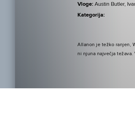
Vloge:
Austin Butler, I
Kategorija:
Allanon je težko ranjen, 
ni njuna največja težava. 