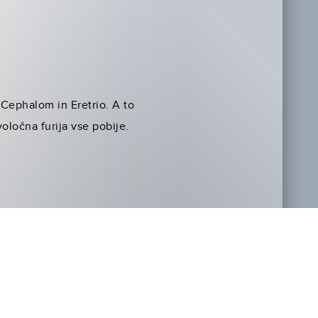
 Cephalom in Eretrio. A to
voločna furija vse pobije.