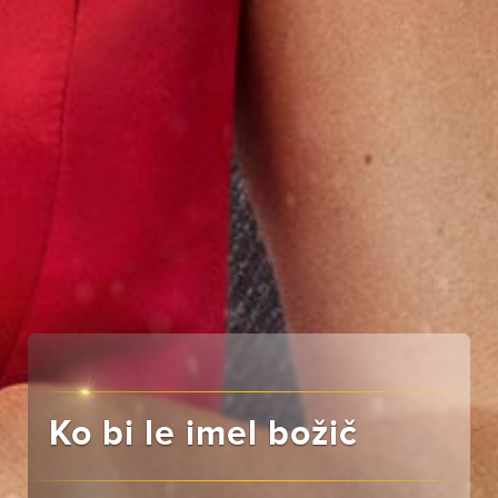
Ko bi le imel božič