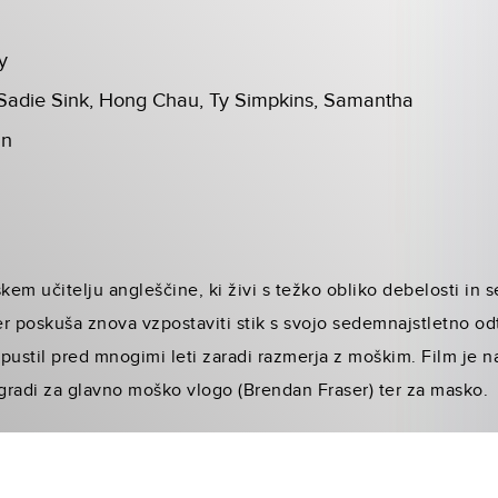
y
 Sadie Sink, Hong Chau, Ty Simpkins, Samantha
an
em učitelju angleščine, ki živi s težko obliko debelosti in 
r poskuša znova vzpostaviti stik s svojo sedemnajstletno od
stil pred mnogimi leti zaradi razmerja z moškim. Film je n
agradi za glavno moško vlogo (Brendan Fraser) ter za masko.