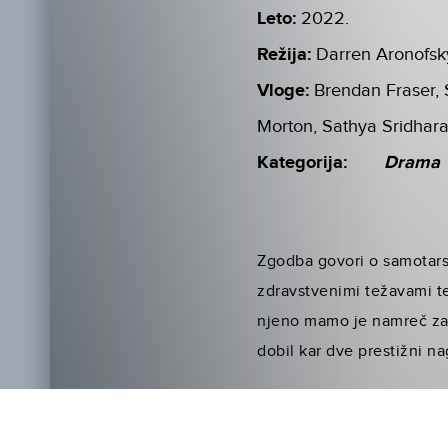
Leto:
2022.
Režija:
Darren Aronofsk
Vloge:
Brendan Fraser,
Morton, Sathya Sridhar
Kategorija:
Drama
Zgodba govori o samotarsk
zdravstvenimi težavami te
njeno mamo je namreč zapu
dobil kar dve prestižni n