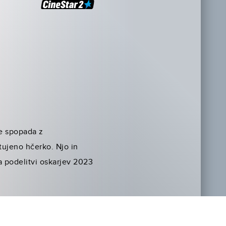
se spopada z
tujeno hčerko. Njo in
a podelitvi oskarjev 2023