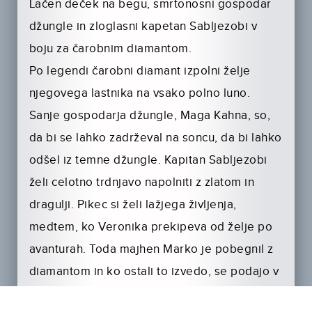
Lačen deček na begu, smrtonosni gospodar
džungle in zloglasni kapetan Sabljezobi v
boju za čarobnim diamantom.
Po legendi čarobni diamant izpolni želje
njegovega lastnika na vsako polno luno.
Sanje gospodarja džungle, Maga Kahna, so,
da bi se lahko zadrževal na soncu, da bi lahko
odšel iz temne džungle. Kapitan Sabljezobi
želi celotno trdnjavo napolniti z zlatom in
dragulji. Pikec si želi lažjega življenja,
medtem, ko Veronika prekipeva od želje po
avanturah. Toda majhen Marko je pobegnil z
diamantom in ko ostali to izvedo, se podajo v
nevarno dirko, da bi ga osvojili zase.