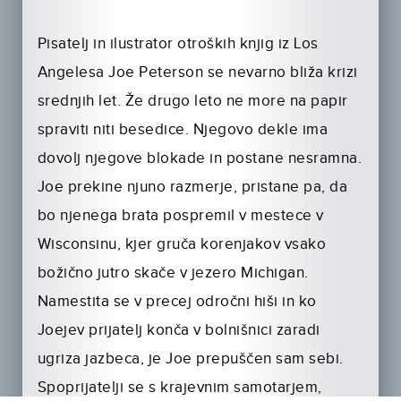
Pisatelj in ilustrator otroških knjig iz Los
Angelesa Joe Peterson se nevarno bliža krizi
srednjih let. Že drugo leto ne more na papir
spraviti niti besedice. Njegovo dekle ima
dovolj njegove blokade in postane nesramna.
Joe prekine njuno razmerje, pristane pa, da
bo njenega brata pospremil v mestece v
Wisconsinu, kjer gruča korenjakov vsako
božično jutro skače v jezero Michigan.
Namestita se v precej odročni hiši in ko
Joejev prijatelj konča v bolnišnici zaradi
ugriza jazbeca, je Joe prepuščen sam sebi.
Spoprijatelji se s krajevnim samotarjem,