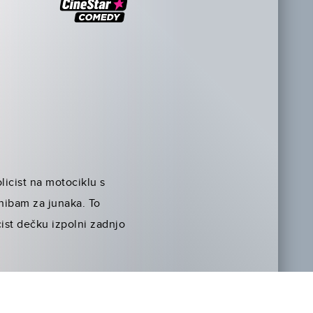
licist na motociklu s
 hibam za junaka. To
cist dečku izpolni zadnjo