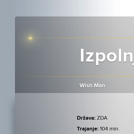
Izpoln
Wish Man
Država:
ZDA
Trajanje:
104 min.