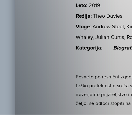
Leto:
2019.
Režija:
Theo Davies
Vloge:
Andrew Steel, Ki
Whaley, Julian Curtis, R
Kategorija:
Biograf
Posneto po resnični zgodb
težko preteklostjo sreča 
neverjetno prijateljstvo 
željo, se odloči stopiti n