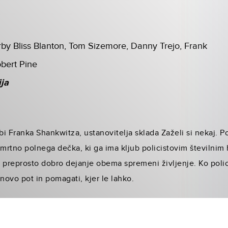
rby Bliss Blanton, Tom Sizemore, Danny Trejo, Frank
obert Pine
ija
i Franka Shankwitza, ustanovitelja sklada Zaželi si nekaj. Po
smrtno polnega dečka, ki ga ima kljub policistovim številnim
in preprosto dobro dejanje obema spremeni življenje. Ko poli
a novo pot in pomagati, kjer le lahko.