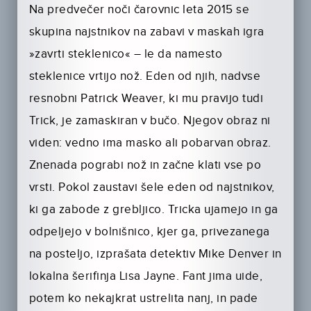
Na predvečer noči čarovnic leta 2015 se
skupina najstnikov na zabavi v maskah igra
»zavrti steklenico« – le da namesto
steklenice vrtijo nož. Eden od njih, nadvse
resnobni Patrick Weaver, ki mu pravijo tudi
Trick, je zamaskiran v bučo. Njegov obraz ni
viden: vedno ima masko ali pobarvan obraz.
Znenada pograbi nož in začne klati vse po
vrsti. Pokol zaustavi šele eden od najstnikov,
ki ga zabode z grebljico. Tricka ujamejo in ga
odpeljejo v bolnišnico, kjer ga, privezanega
na posteljo, izprašata detektiv Mike Denver in
lokalna šerifinja Lisa Jayne. Fant jima uide,
potem ko nekajkrat ustrelita nanj, in pade