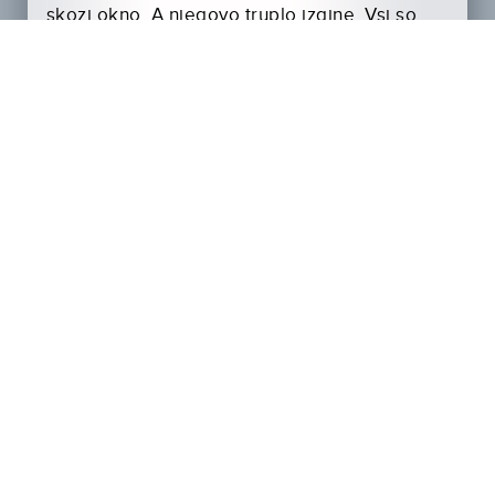
skozi okno. A njegovo truplo izgine. Vsi so
prepričani, da je Trick živ, a umori se
nadaljujejo, in le Denver sumi, da je fant še
živ. Leto pozneje je na noč čarovnic ubitih še
več najstnikov. Leto pozneje, spet na noč
čarovnic, sta žrtvi Denverjeva kolega,
policista. Trick se Denverju posmehuje in
načrtuje umor, pri katerem ga bo Denver
opazoval, ta pa postane obseden s tem, da
morilca ujame …