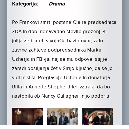
Kategorija:
Drama
Po Frankovi smrti postane Claire predsednica
ZDA in dobi nenavadno število groženj. 4.
julija želi imeti v vojaški bazi govor, zato
zavrne zahteve podpredsednika Marka
Usherja in FBI-ja, naj se mu odpove, saj je
zaradi pošiljanja čet v Sirijo ključno, da se jo
vidi in sliši. Preglasuje Usherja in donatorja
Billa in Annette Shepherd ter vztraja, da bo
nastopila ob Nancy Gallagher in jo podprla.