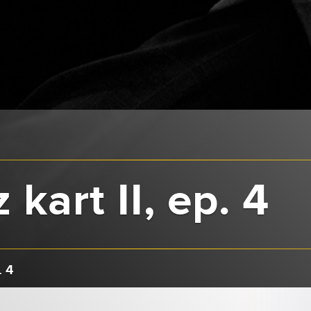
 kart II, ep. 4
. 4