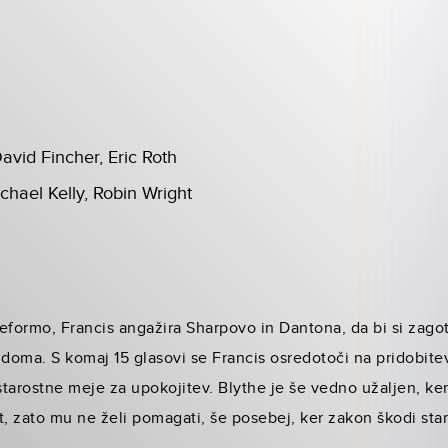
avid Fincher, Eric Roth
chael Kelly, Robin Wright
 reformo, Francis angažira Sharpovo in Dantona, da bi si zago
doma. S komaj 15 glasovi se Francis osredotoči na pridobite
tarostne meje za upokojitev. Blythe je še vedno užaljen, ker
t, zato mu ne želi pomagati, še posebej, ker zakon škodi star