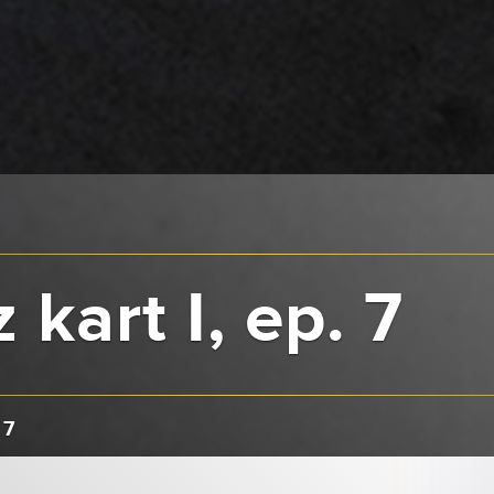
z kart I, ep. 7
 7