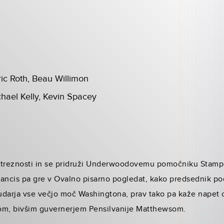
ric Roth, Beau Willimon
chael Kelly, Kevin Spacey
 treznosti in se pridruži Underwoodovemu pomočniku Stamp
rancis pa gre v Ovalno pisarno pogledat, kako predsednik po
udarja vse večjo moč Washingtona, prav tako pa kaže napet
m, bivšim guvernerjem Pensilvanije Matthewsom.