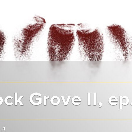
k Grove II, ep.
. 1