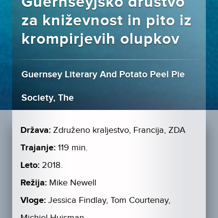
Guernseyjsko društvo
za kniževnost in pito iz
krompirjevih olupkov
Guernsey Literary And Potato Peel Pie
Society, The
Država:
Združeno kraljestvo, Francija, ZDA
Trajanje:
119 min.
Leto:
2018.
Režija:
Mike Newell
Vloge:
Jessica Findlay, Tom Courtenay,
Michiel Huisman