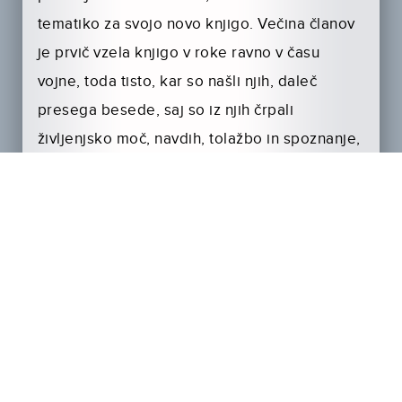
tematiko za svojo novo knjigo. Večina članov
je prvič vzela knjigo v roke ravno v času
vojne, toda tisto, kar so našli njih, daleč
presega besede, saj so iz njih črpali
življenjsko moč, navdih, tolažbo in spoznanje,
da lahko na vse pogledamo tudi na drugačen
način.
Posneto po veliki svetovni knjižni uspešnici,
ki je vladala vsem pomembnejšim knjižnim
lestvicam in sodi med najbolj brane in
najbolje pridajane knjige desetletja.