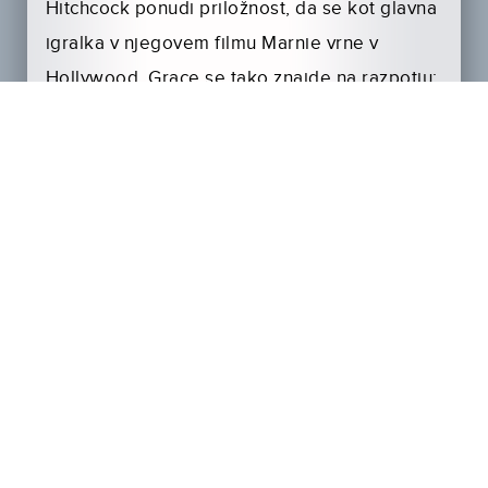
Hitchcock ponudi priložnost, da se kot glavna
igralka v njegovem filmu Marnie vrne v
Hollywood. Grace se tako znajde na razpotju:
naj izbere življenje, za katerega je vedno
mislila, da si ga želi, ali naj sprejme dosmrtno
vlogo monaške princese?