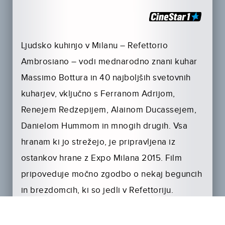
Ljudsko kuhinjo v Milanu – Refettorio
Ambrosiano – vodi mednarodno znani kuhar
Massimo Bottura in 40 najboljših svetovnih
kuharjev, vključno s Ferranom Adrijom,
Renejem Redzepijem, Alainom Ducassejem,
Danielom Hummom in mnogih drugih. Vsa
hranam ki jo strežejo, je pripravljena iz
ostankov hrane z Expo Milana 2015. Film
pripoveduje močno zgodbo o nekaj beguncih
in brezdomcih, ki so jedli v Refettoriju.