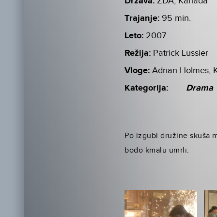
Država:
ZDA, Kanada
Trajanje:
95 min.
Leto:
2007.
Režija:
Patrick Lussier
Vloge:
Adrian Holmes, K
Kategorija:
Drama
Po izgubi družine skuša m
bodo kmalu umrli.