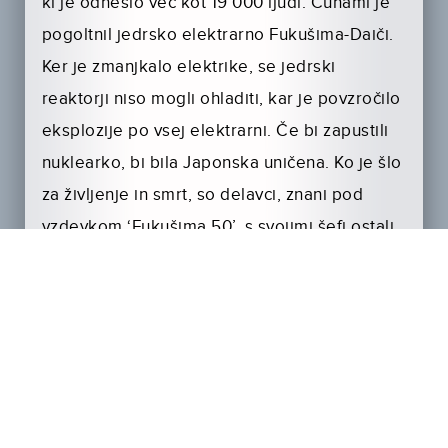
ki je odneslo več kot 19 000 ljudi. Cunami je
pogoltnil jedrsko elektrarno Fukušima-Daiči.
Ker je zmanjkalo elektrike, se jedrski
reaktorji niso mogli ohladiti, kar je povzročilo
eksplozije po vsej elektrarni. Če bi zapustili
nuklearko, bi bila Japonska uničena. Ko je šlo
za življenje in smrt, so delavci, znani pod
vzdevkom ‘Fukušima 50’, s svojimi šefi ostali
v elektrarni. Medtem ko je svet v grozi
opazoval dogajanje, so se sami borili za svoje
rojstno mesto in za svoje družine.