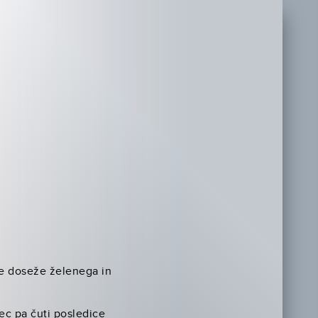
 ne doseže želenega in
ec pa čuti posledice