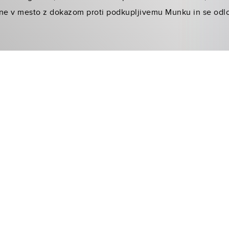
vrne v mesto z dokazom proti podkupljivemu Munku in se odloč