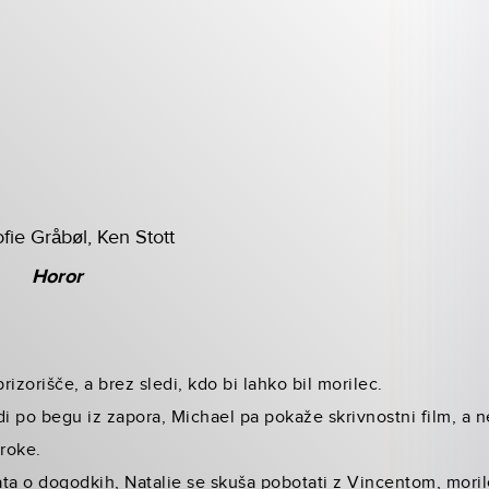
fie Gråbøl, Ken Stott
Horor
rizorišče, a brez sledi, kdo bi lahko bil morilec.
ledi po begu iz zapora, Michael pa pokaže skrivnostni film, a
 roke.
ta o dogodkih, Natalie se skuša pobotati z Vincentom, moril