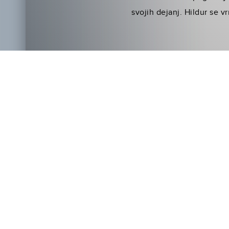
svojih dejanj. Hildur se 