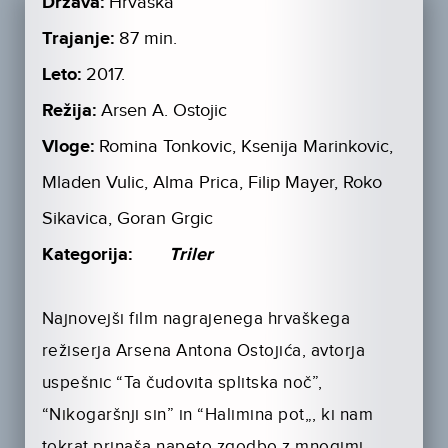
Država:
Hrvaška
Trajanje:
87 min.
Leto:
2017.
Režija:
Arsen A. Ostojic
Vloge:
Romina Tonkovic, Ksenija Marinkovic,
Mladen Vulic, Alma Prica, Filip Mayer, Roko
Sikavica, Goran Grgic
Kategorija:
Triler
Najnovejši film nagrajenega hrvaškega
režiserja Arsena Antona Ostojića, avtorja
uspešnic “Ta čudovita splitska noč”,
“Nikogaršnji sin” in “Halimina pot„, ki nam
tokrat prinaša napeto zgodbo z mnogimi