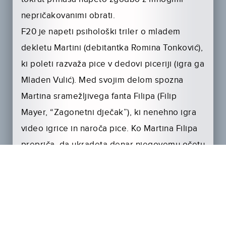
nepričakovanimi obrati.
F20 je napeti psihološki triler o mladem
dekletu Martini (debitantka Romina Tonković),
ki poleti razvaža pice v dedovi piceriji (igra ga
Mladen Vulić). Med svojim delom spozna
Martina sramežljivega fanta Filipa (Filip
Mayer, “Zagonetni dječak”), ki nenehno igra
video igrice in naroča pice. Ko Martina Filipa
prepriča, da ukradeta denar njegovemu očetu
in pobegneta na Zrće, se njuna nedolžna
poletna avantura kmalu prelevi v krvavo
nočno moro. F20 je film z nepričakovanimi
obrati, za katerega so nekateri prizori posneti
na Zrću, in pri katerem je sodelovalo ducat