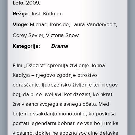
Leto:
2009.
Režija:
Josh Koffman
Vloge:
Michael Ironside, Laura Vandervoort,
Corey Sevier, Victoria Snow
Kategorija:
Drama
Film „Džezist“ spremlja življenje Johna
Kadlyja – njegovo zgodnje otroštvo,
odraščanje, ljubezensko življenje ter njegov
boj, da bi se uveljavil kot džezist, ko hkrati
živi v senci svojega slavnega očeta. Med
bojem z vsakdanjo monotonijo, ko poskuša
postati legendarni bobnar, se vse bolj umika
v osamo, dokler ne spozna socialne delavke