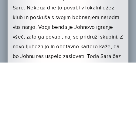
Sare. Nekega dne jo povabi v lokalni džez
klub in poskuša s svojim bobnanjem narediti
vtis nanjo. Vodji benda je Johnovo igranje
všeč, zato ga povabi, naj se pridruži skupini. Z
novo ljubeznijo in obetavno kariero kaže, da
bo Johnu res uspelo zasloveti. Toda Sara čez
nekaj mesecev zanosi, John pa dobi materino
pismo, v katerem mu sporoča, da je oče na
smrtni postelji.