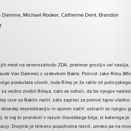
 Damme, Michael Rooker, Catherine Dent, Brandon
t
ih mest na severozahodu ZDA, pretrese grozljiv val nasilja, ki
laude Van Damme) z vzdevkom Bakla. Policist Jake Riley (Mi
lgo poskušata uloviti, toda Riley je že rahlo sit policijskega
ad za vedno znebil Rileya, zato se odloči, da bo njegov nasl
iley izve za Baklin načrt, zato zaprosi za pomoč tajno vladn
dosedaj nepredstavljiv in sporen načrt: ustvarili so njegov g
ki naj bi proniknil v razum človeškega bitja, iz katerega je 
aciji. Dvojnik je telesno popolnoma razvit, umsko pa na nivoj