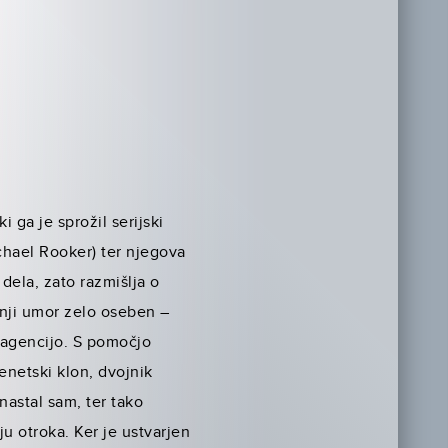
 ga je sprožil serijski
chael Rooker) ter njegova
 dela, zato razmišlja o
ednji umor zelo oseben –
o agencijo. S pomočjo
enetski klon, dvojnik
nastal sam, ter tako
u otroka. Ker je ustvarjen