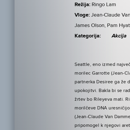
Režija:
Ringo Lam
Vloge:
Jean-Claude Van
James Olson, Pam Hyat
Kategorija:
Akcija
Seattle, eno izmed največj
morilec Garrotte (Jean-C
partnerka Desiree ga že do
upokojitvi. Bakla bi se r
žrtev bo Rileyeva mati. R
morilčeve DNA uresničijo 
(Jean-Claude Van Damme), 
pripomogel k njegovi aret