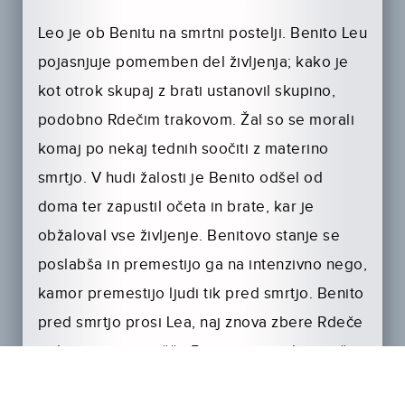
Leo je ob Benitu na smrtni postelji. Benito Leu
pojasnjuje pomemben del življenja; kako je
kot otrok skupaj z brati ustanovil skupino,
podobno Rdečim trakovom. Žal so se morali
komaj po nekaj tednih soočiti z materino
smrtjo. V hudi žalosti je Benito odšel od
doma ter zapustil očeta in brate, kar je
obžaloval vse življenje. Benitovo stanje se
poslabša in premestijo ga na intenzivno nego,
kamor premestijo ljudi tik pred smrtjo. Benito
pred smrtjo prosi Lea, naj znova zbere Rdeče
trakove in naj poišče Benitovega edinega še
živega brata, da bi se opravičil za tisto, kar je