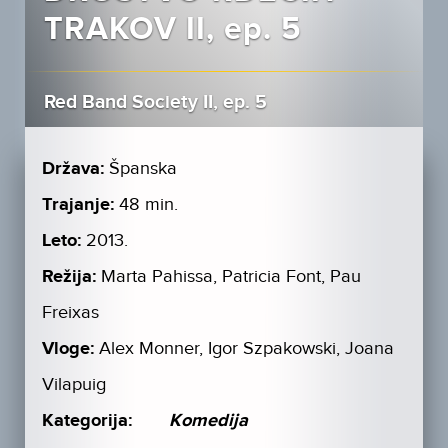
TRAKOV II, ep. 5
Red Band Society II, ep. 5
Država:
Španska
Trajanje:
48 min.
Leto:
2013.
Režija:
Marta Pahissa, Patricia Font, Pau
Freixas
Vloge:
Alex Monner, Igor Szpakowski, Joana
Vilapuig
Kategorija:
Komedija