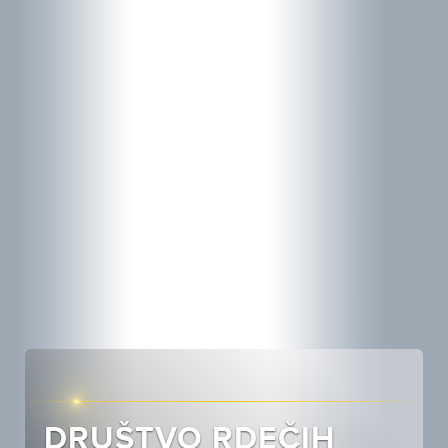
DRUŠTVO RDEČIH