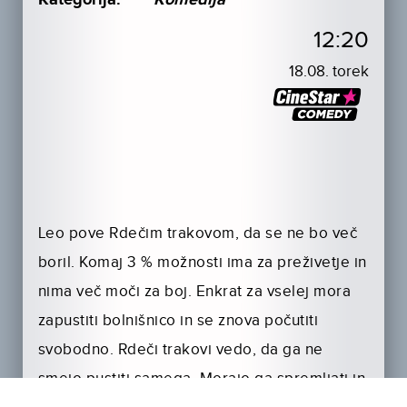
12:20
18.08. torek
Leo pove Rdečim trakovom, da se ne bo več
boril. Komaj 3 % možnosti ima za preživetje in
nima več moči za boj. Enkrat za vselej mora
zapustiti bolnišnico in se znova počutiti
svobodno. Rdeči trakovi vedo, da ga ne
smejo pustiti samega. Morajo ga spremljati in