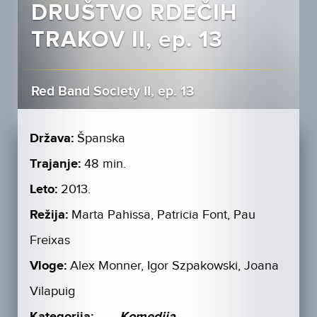
DRUŠTVO RDEČIH
TRAKOV II, ep. 13
Red Band Society II, ep. 13
Država:
Španska
Trajanje:
48 min.
Leto:
2013.
Režija:
Marta Pahissa, Patricia Font, Pau
Freixas
Vloge:
Alex Monner, Igor Szpakowski, Joana
Vilapuig
Kategorija:
Komedija