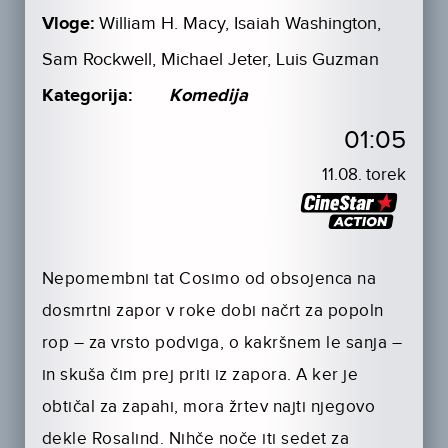
Vloge:
William H. Macy, Isaiah Washington,
Sam Rockwell, Michael Jeter, Luis Guzman
Kategorija:
Komedija
01:05
11.08. torek
Nepomembni tat Cosimo od obsojenca na
dosmrtni zapor v roke dobi načrt za popoln
rop – za vrsto podviga, o kakršnem le sanja –
in skuša čim prej priti iz zapora. A ker je
obtičal za zapahi, mora žrtev najti njegovo
dekle Rosalind. Nihče noče iti sedet za