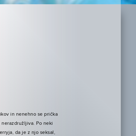
ikov in nenehno se prička
a nerazdružljiva. Po neki
rryja, da je z njo seksal,