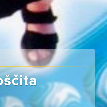
oščita