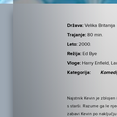
Država:
Velika Britanija
Trajanje:
80 min.
Leto:
2000.
Režija:
Ed Bye
Vloge:
Harry Enfield, L
Kategorija:
Komedi
Najstnik Kevin je zbloje
s starši. Razume ga le nje
zabavi Kevin po naključju 