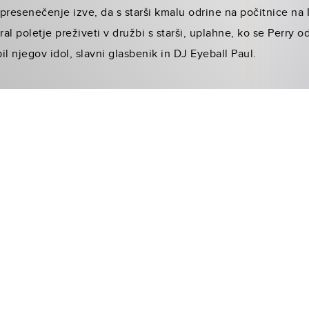
presenečenje izve, da s starši kmalu odrine na počitnice na 
l poletje preživeti v družbi s starši, uplahne, ko se Perry odl
pil njegov idol, slavni glasbenik in DJ Eyeball Paul.