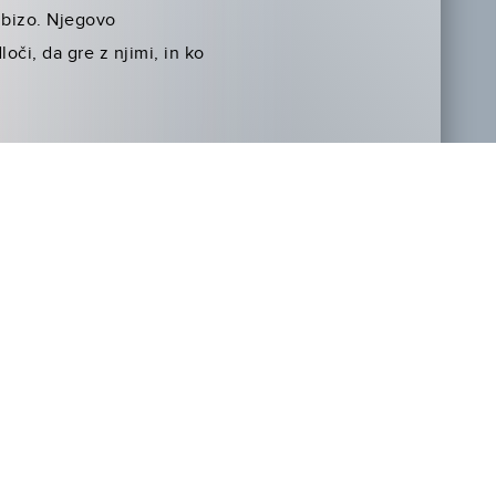
Ibizo. Njegovo
oči, da gre z njimi, in ko