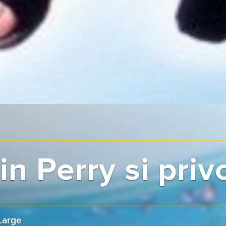
in Perry si priv
Large