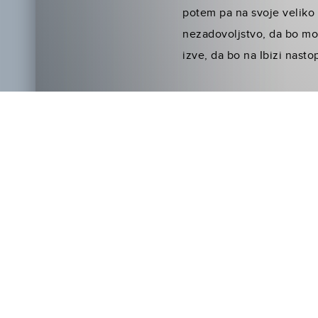
potem pa na svoje veliko 
nezadovoljstvo, da bo mora
izve, da bo na Ibizi nasto