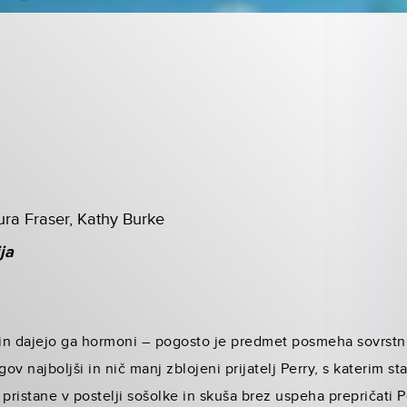
aura Fraser, Kathy Burke
ja
n in dajejo ga hormoni – pogosto je predmet posmeha sovrstn
gov najboljši in nič manj zblojeni prijatelj Perry, s katerim st
pristane v postelji sošolke in skuša brez uspeha prepričati Pe