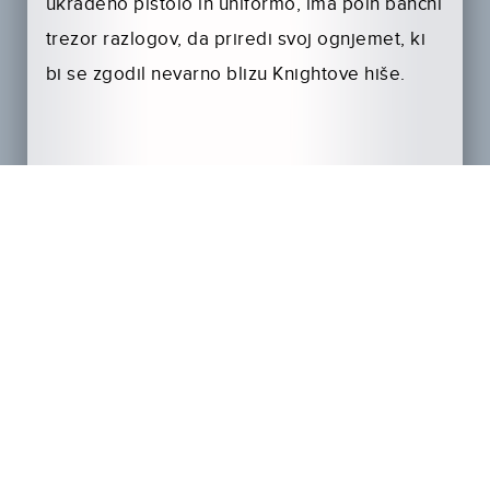
ukradeno pištolo in uniformo, ima poln bančni
trezor razlogov, da priredi svoj ognjemet, ki
bi se zgodil nevarno blizu Knightove hiše.