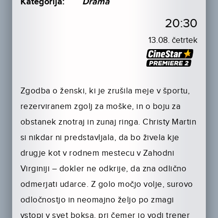
Kategorija:
Drama
20:30
13.08. četrtek
Zgodba o ženski, ki je zrušila meje v športu,
rezerviranem zgolj za moške, in o boju za
obstanek znotraj in zunaj ringa. Christy Martin
si nikdar ni predstavljala, da bo živela kje
drugje kot v rodnem mestecu v Zahodni
Virginiji – dokler ne odkrije, da zna odlično
odmerjati udarce. Z golo močjo volje, surovo
odločnostjo in neomajno željo po zmagi
vstopi v svet boksa, pri čemer jo vodi trener