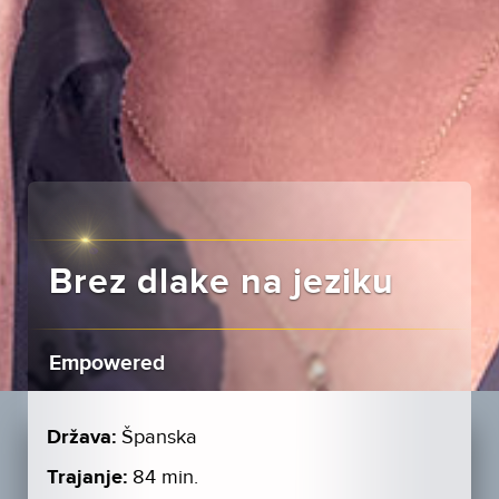
Brez dlake na jeziku
Empowered
Država:
Španska
Trajanje:
84 min.