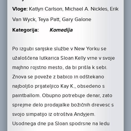
Vloge:
Katlyn Carlson, Michael A. Nickles, Erik
Van Wyck, Teya Patt, Gary Galone
Kategorija:
Komedija
Po izgubi sanjske službe v New Yorku se
užaloščena lutkarica Sloan Kelly vrne v svoje
majhno rojstno mesto, da bi prišla k sebi.
Znova se poveže z babico in odštekano
najboljšo prijateljico Kay K., obsedeno s
paintballom. Obupno potrebuje denar, zato
sprejme delo prodajalke božičnih drevesc s
svojo simpatijo iz otroštva Andyjem.
Usodnega dne pa Sloan spodrsne na ledu