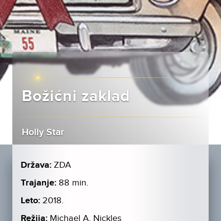
Božićni zaklad
Holly Star
Država:
ZDA
Trajanje:
88 min.
Leto:
2018.
Režija:
Michael A. Nickles