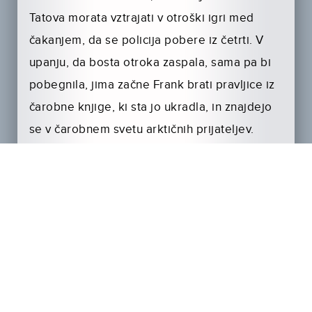
Tatova morata vztrajati v otroški igri med
čakanjem, da se policija pobere iz četrti. V
upanju, da bosta otroka zaspala, sama pa bi
pobegnila, jima začne Frank brati pravljice iz
čarobne knjige, ki sta jo ukradla, in znajdejo
se v čarobnem svetu arktičnih prijateljev.
Toda Liam posumi, da je nekaj narobe in
zagrozi, da bo poklical mamo policistko, ki na
božični večer išče tatova.