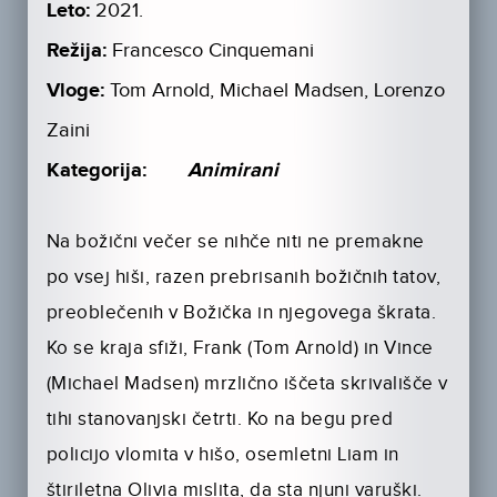
Leto:
2021.
Režija:
Francesco Cinquemani
Vloge:
Tom Arnold, Michael Madsen, Lorenzo
Zaini
Kategorija:
Animirani
Na božični večer se nihče niti ne premakne
po vsej hiši, razen prebrisanih božičnih tatov,
preoblečenih v Božička in njegovega škrata.
Ko se kraja sfiži, Frank (Tom Arnold) in Vince
(Michael Madsen) mrzlično iščeta skrivališče v
tihi stanovanjski četrti. Ko na begu pred
policijo vlomita v hišo, osemletni Liam in
štiriletna Olivia mislita, da sta njuni varuški.