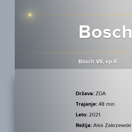
Bosch 
Bosch VII, ep.8
Država:
ZDA
Trajanje:
48 min.
Leto:
2021.
Režija:
Alex Zakrzewski