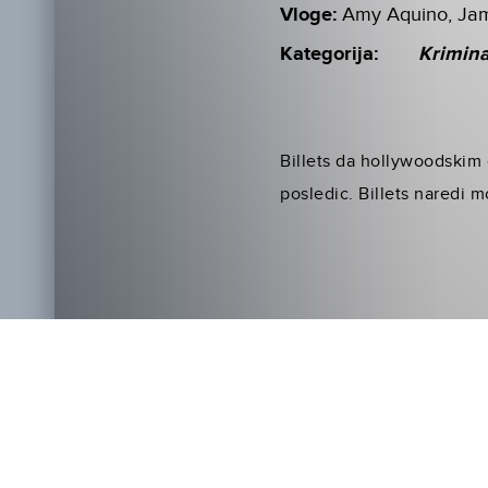
Vloge:
Amy Aquino, Jami
Kategorija:
Krimin
Billets da hollywoodskim 
posledic. Billets naredi m