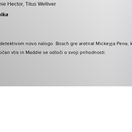
e Hector, Titus Welliver
alka
detektivom novo nalogo. Bosch gre aretirat Mickeyja Pena, k
očan vtis in Maddie se odloči o svoji prihodnosti.