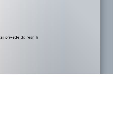
ar privede do resnih