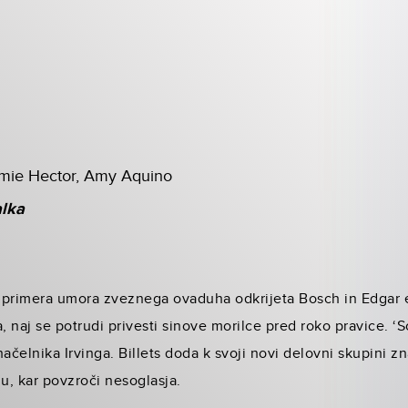
Jamie Hector, Amy Aquino
alka
primera umora zveznega ovaduha odkrijeta Bosch in Edgar e
, naj se potrudi privesti sinove morilce pred roko pravice. ‘S
ačelnika Irvinga. Billets doda k svoji novi delovni skupini z
u, kar povzroči nesoglasja.