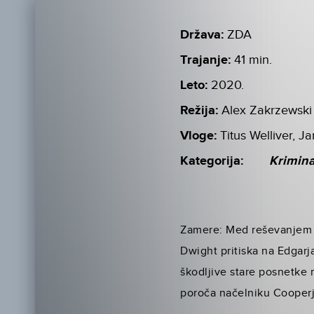
Država:
ZDA
Trajanje:
41 min.
Leto:
2020.
Režija:
Alex Zakrzewski
Vloge:
Titus Welliver, 
Kategorija:
Krimin
Zamere: Med reševanjem 
Dwight pritiska na Edgarja
škodljive stare posnetke n
poroča načelniku Cooperj